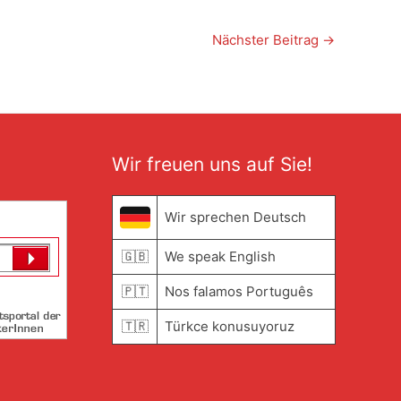
Nächster Beitrag
→
Wir freuen uns auf Sie!
Wir sprechen Deutsch
🇬🇧
We speak English
🇵🇹
Nos falamos Português
🇹🇷
Türkce konusuyoruz