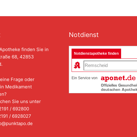
t
Notdienst
Apotheke finden Sie in
Notdienstapotheke finden
traße 68, 42853
.
Ein Service von
eine Frage oder
in Medikament
en?
chen Sie uns unter
2191 / 692800
2191 / 6928027
nfo@punktapo.de