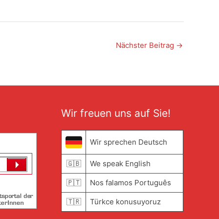
Nächster Beitrag
→
Wir freuen uns auf Sie!
Wir sprechen Deutsch
🇬🇧
We speak English
🇵🇹
Nos falamos Português
🇹🇷
Türkce konusuyoruz