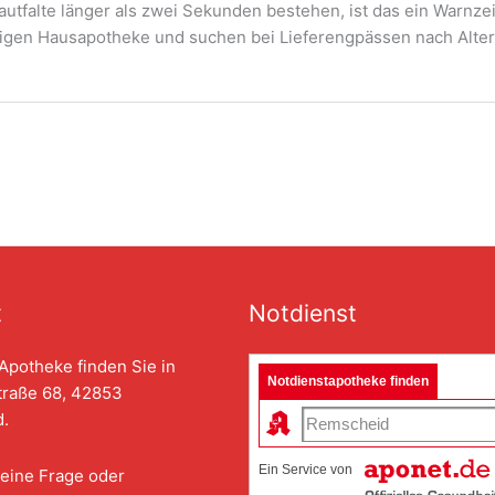
autfalte länger als zwei Sekunden bestehen, ist das ein Warnze
chtigen Hausapotheke und suchen bei Lieferengpässen nach Alte
t
Notdienst
Apotheke finden Sie in
Notdienstapotheke finden
traße 68, 42853
.
Ein Service von
eine Frage oder