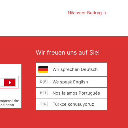
Nächster Beitrag
→
Wir freuen uns auf Sie!
Wir sprechen Deutsch
🇬🇧
We speak English
🇵🇹
Nos falamos Português
🇹🇷
Türkce konusuyoruz